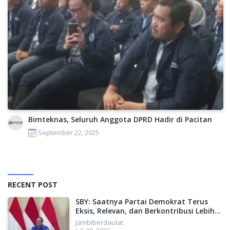
Bimteknas, Seluruh Anggota DPRD Hadir di Pacitan
September 22, 2025
RECENT POST
SBY: Saatnya Partai Demokrat Terus
Eksis, Relevan, dan Berkontribusi Lebih
Besar untuk Indonesia
Jambiberdaulat