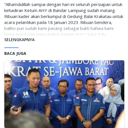
“Alhamdulillah sampai dengan hari ini seluruh persiapan untuk
kehadiran Ketum AHY di Bandar Lampung sudah matang.
Ribuan kader akan berkumpul di Gedung Balai Krakatau untuk
acara pelantikan pada 18 Januari 2023. Ribuan bendera,
baliho pun sudah kami pasang sebagai bukti bahwa kami
betul-betul siap menyambut Ketum AHY,” tutur Edy
SELENGKAPNYA
semangat.
Edy juga menyampaikan bagaimana bersemangatnya kader
BACA JUGA
menyambut kehadiran AHY. “Kedatangan Ketua Umum
memang sudah sangat ditunggu-tunggu oleh semua kader
Partai Demokrat di Provinsi Lampung. Bagi kami, Ketum AHY
merupakan suatu simbol perjuangan, yang sekaligus simbol
menuju kemenangan Partai Demokrat, menuju Perubahan
dan Perbaikan di Provinsi Lampung,” Edy menjelaskan.
Selain pelantikan serentak DPC, AHY juga diagendakan
menghadiri pengukuhan Srikandi Demokrat Provinsi Bandar
Lampung. AHY menurut rencana akan didampingi oleh istri,
Annisa Pohan Yudhoyono selaku Ketua Umum Srikandi
Demokrat Pusat.