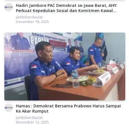
Tak hanya itu, selama di Lampung AHY juga akan bertemu
Hadiri Jambore PAC Demokrat se-Jawa Barat, AHY:
dan menyapa beberapa elemen masyarakat, dan mencicipi
Perkuat Kepedulian Sosial dan Komitmen Kawal
berbagai makanan khas kota yang dijuluki “Tapis Berseri” ini.
Pemerintahan
Jambiberdaulat
(dna/csa)
Desember 18, 2025
Hamas : Demokrat Bersama Prabowo Harus Sampai
Ke Akar Rumput
Jambiberdaulat
November 12, 2025