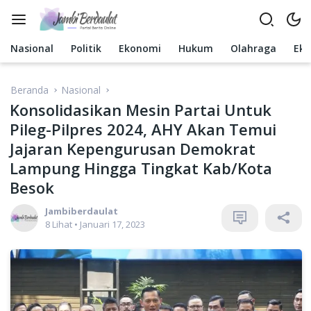
Langsung
ke
konten
Nasional
Politik
Ekonomi
Hukum
Olahraga
Ek
Beranda
Nasional
Konsolidasikan Mesin Partai Untuk
Pileg-Pilpres 2024, AHY Akan Temui
Jajaran Kepengurusan Demokrat
Lampung Hingga Tingkat Kab/Kota
Besok
Jambiberdaulat
8 Lihat
•
Januari 17, 2023