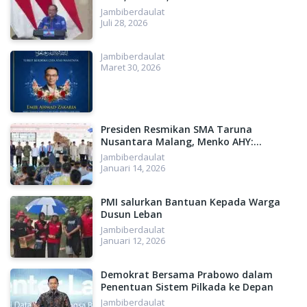
Besar untuk Indonesia
Jambiberdaulat
Juli 28, 2026
Jambiberdaulat
Maret 30, 2026
Presiden Resmikan SMA Taruna
Nusantara Malang, Menko AHY:
Menyiapkan SDM Unggul, Menuju
Jambiberdaulat
Indonesia Emas 2045
Januari 14, 2026
PMI salurkan Bantuan Kepada Warga
Dusun Leban
Jambiberdaulat
Januari 12, 2026
Demokrat Bersama Prabowo dalam
Penentuan Sistem Pilkada ke Depan
Jambiberdaulat