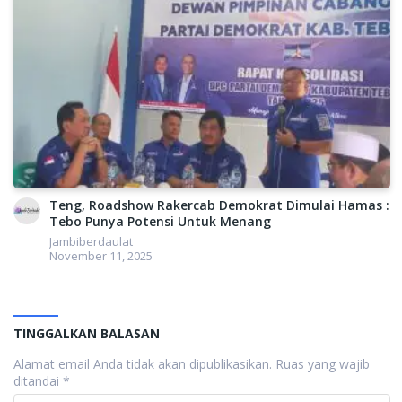
University, Amerika Serikat itu.
Sementara itu, utusan Partai Nasdem Willy Aditya
menyatakan bahwa pertemuan Tim Kecil pasca pernyataan
sikap Demokrat dan PKS kemarin, menepis semua tudingan
melemahnya soliditas Koalisi Perubahan.
Teng, Roadshow Rakercab Demokrat Dimulai Hamas :
Tebo Punya Potensi Untuk Menang
Jambiberdaulat
November 11, 2025
TINGGALKAN BALASAN
“Ini membuktikan bahwa rumor yang digoreng media, tidak
Alamat email Anda tidak akan dipublikasikan.
Ruas yang wajib
benar. Kami berprinsip, sekali layar terkembang, surut kita
ditandai
*
berpantang,” kata Willy. Karena itu, lanjut Willy, kunjungan