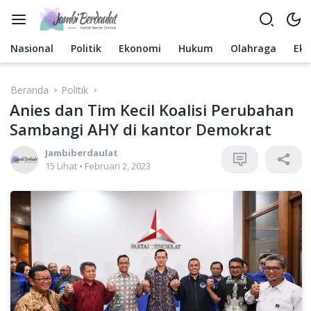
Langsung
ke
konten
Nasional
Politik
Ekonomi
Hukum
Olahraga
Ek
Beranda
Politik
Anies dan Tim Kecil Koalisi Perubahan
Sambangi AHY di kantor Demokrat
Jambiberdaulat
15 Lihat
•
Februari 2, 2023