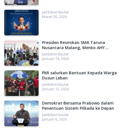
strategi dan kerja-kerja nyata pemenangan.
Selain Anies dan AHY, hadir dalam pertemuan tersebut
Jambiberdaulat
Maret 30, 2026
antara lain Sudirman Said, Dadang, dari Tim Anies, lalu utusan
Partai Nasdem Willy Aditya dan Sugeng Suparwoto, utusan
PKS M. Sohibul Iman, Almuzammil Yusuf, dan Pipin Sopian,
serta Sekjen Partai Demokrat Teuku Riefky Harsya.(csa)
Presiden Resmikan SMA Taruna
Demokrat
Politik
Nusantara Malang, Menko AHY:
Menyiapkan SDM Unggul, Menuju
Jambiberdaulat
Indonesia Emas 2045
Januari 14, 2026
PMI salurkan Bantuan Kepada Warga
Dusun Leban
Jambiberdaulat
Januari 12, 2026
Demokrat Bersama Prabowo dalam
Penentuan Sistem Pilkada ke Depan
Jambiberdaulat
Januari 6, 2026