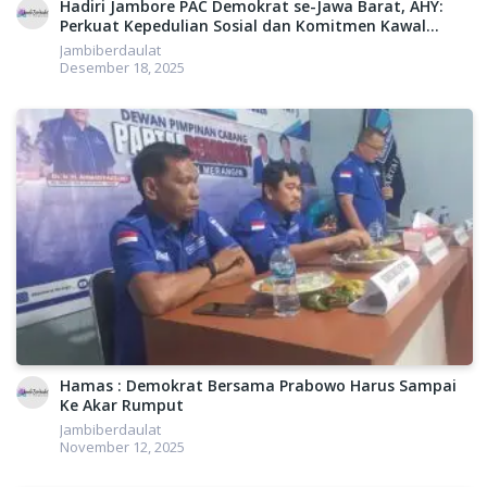
Hadiri Jambore PAC Demokrat se-Jawa Barat, AHY:
Perkuat Kepedulian Sosial dan Komitmen Kawal
Demokrat
Politik
Pemerintahan
Jambiberdaulat
Desember 18, 2025
Hamas : Demokrat Bersama Prabowo Harus Sampai
Ke Akar Rumput
Jambiberdaulat
November 12, 2025