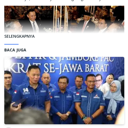
SELENGKAPNYA
BACA JUGA
Kedua tokoh nasional ini akan membicarakan isu-isu
kebangsaan dan kerakyatan terkini, termasuk judicial review
sistem pemilu proporsional terbuka, upaya penundaan
pemilu, maupun upaya-upaya perubahan dan perbaikan yang
harus dilakukan ke depannya.
Pembentukan Sekretariat Perubahan, persiapan
penandatangan MoU, dan deklarasi Koalisi Perubahan juga
akan menjadi pokok bahasan di antara kedua tokoh ini.