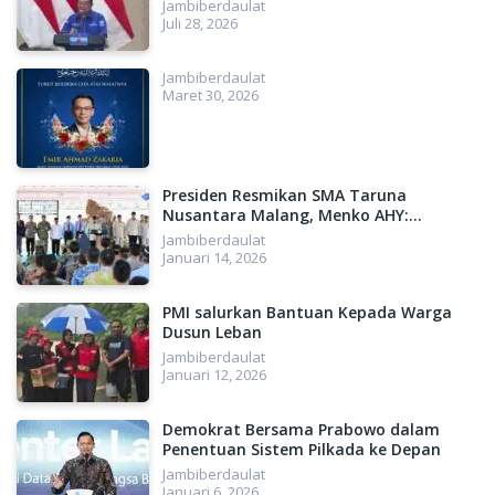
Besar untuk Indonesia
Jambiberdaulat
Juli 28, 2026
Jambiberdaulat
Maret 30, 2026
Presiden Resmikan SMA Taruna
Nusantara Malang, Menko AHY:
Menyiapkan SDM Unggul, Menuju
Jambiberdaulat
Indonesia Emas 2045
Januari 14, 2026
PMI salurkan Bantuan Kepada Warga
Dusun Leban
Jambiberdaulat
Januari 12, 2026
Demokrat Bersama Prabowo dalam
Penentuan Sistem Pilkada ke Depan
Jambiberdaulat
Januari 6, 2026