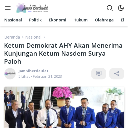
Langsung
ke
konten
Nasional
Politik
Ekonomi
Hukum
Olahraga
Ek
Beranda
Nasional
Ketum Demokrat AHY Akan Menerima
Kunjungan Ketum Nasdem Surya
Paloh
Jambiberdaulat
5 Lihat
•
Februari 21, 2023