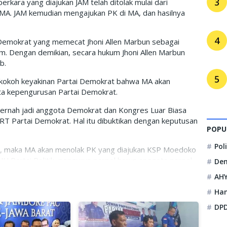
3
kara yang diajukan JAM telah ditolak mulai dari
i MA. JAM kemudian mengajukan PK di MA, dan hasilnya
4
 Demokrat yang memecat Jhoni Allen Marbun sebagai
. Dengan demikian, secara hukum Jhoni Allen Marbun
b.
5
rkokoh keyakinan Partai Demokrat bahwa MA akan
ta kepengurusan Partai Demokrat.
pernah jadi anggota Demokrat dan Kongres Luar Biasa
T Partai Demokrat. Hal itu dibuktikan dengan keputusan
POPU
Pol
ya, maka MA akan menolak PK yang diajukan KSP Moedoko
U Partai Politik, pengurus parpol harus anggota parpol
De
njadi anggota Partai Demokrat.
AH
engan turunnya putusan PK Jhoni Allen Marbun ini maka
Ha
 Marbun ditolak juga, dan berarti MA mensahkan Partai
DPD
Mehbob.