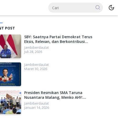
NT POST
SBY: Saatnya Partai Demokrat Terus
Eksis, Relevan, dan Berkontribusi
Lebih Besar untuk Indonesia
Jambiberdaulat
Juli 28, 2026
Jambiberdaulat
Maret 30, 2026
Presiden Resmikan SMA Taruna
Nusantara Malang, Menko AHY:
Menyiapkan SDM Unggul, Menuju
Jambiberdaulat
Indonesia Emas 2045
Januari 14, 2026