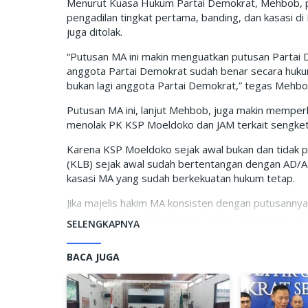
Menurut Kuasa Hukum Partai Demokrat, Mehbob, per
pengadilan tingkat pertama, banding, dan kasasi d
juga ditolak.
“Putusan MA ini makin menguatkan putusan Partai
anggota Partai Demokrat sudah benar secara hukum
bukan lagi anggota Partai Demokrat,” tegas Mehbo
Putusan MA ini, lanjut Mehbob, juga makin mempe
menolak PK KSP Moeldoko dan JAM terkait sengke
Karena KSP Moeldoko sejak awal bukan dan tidak 
(KLB) sejak awal sudah bertentangan dengan AD/AR
kasasi MA yang sudah berkekuatan hukum tetap.
Jika majelis hakim MA konsisten dengan putusann
yang mengklaim diri sebagai Ketua. Karena sesuai U
SELENGKAPNYA
tersebut. Sementara KSP Moedoko tidak pernah me
“Jika menggunakan logika hukum yang benar maka d
BACA JUGA
seharusnya 99,9% PK KSP Moledoko dan Jhoni Allen
Demokrat yang dipimpin oleh Ketum AHY,” tegas 