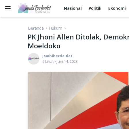
Langsung
ke
Nasional
Politik
Ekonomi
konten
Beranda
Hukum
PK Jhoni Allen Ditolak, Demok
Moeldoko
Jambiberdaulat
6 Lihat
•
Juni 14, 2023