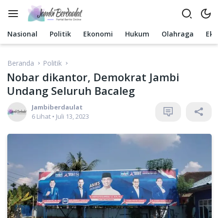
Langsung
ke
konten
Nasional
Politik
Ekonomi
Hukum
Olahraga
Ek
Beranda
Politik
Nobar dikantor, Demokrat Jambi
Undang Seluruh Bacaleg
Jambiberdaulat
6 Lihat
•
Juli 13, 2023