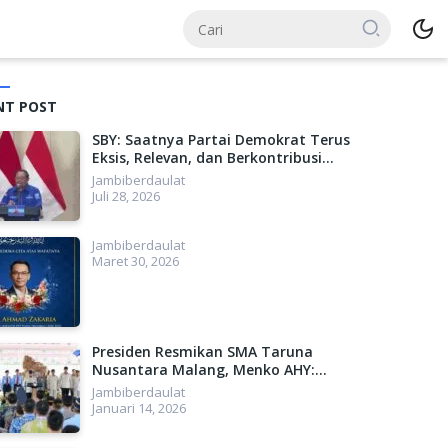
NT POST
SBY: Saatnya Partai Demokrat Terus
Eksis, Relevan, dan Berkontribusi
Lebih Besar untuk Indonesia
Jambiberdaulat
Juli 28, 2026
Jambiberdaulat
Maret 30, 2026
Presiden Resmikan SMA Taruna
Nusantara Malang, Menko AHY:
Menyiapkan SDM Unggul, Menuju
Jambiberdaulat
Indonesia Emas 2045
Januari 14, 2026