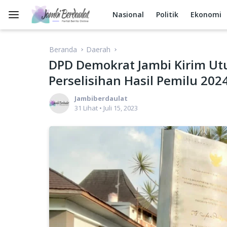
Langsung
ke
Nasional
Politik
Ekonomi
konten
Beranda
Daerah
DPD Demokrat Jambi Kirim Ut
Perselisihan Hasil Pemilu 20
Jambiberdaulat
31 Lihat
•
Juli 15, 2023