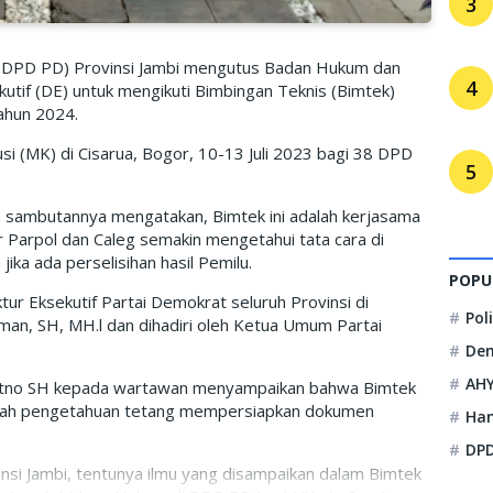
3
(DPD PD) Provinsi Jambi mengutus Badan Hukum dan
4
utif (DE) untuk mengikuti Bimbingan Teknis (Bimtek)
ahun 2024.
si (MK) di Cisarua, Bogor, 10-13 Juli 2023 bagi 38 DPD
5
sambutannya mengatakan, Bimtek ini adalah kerjasama
Parpol dan Caleg semakin mengetahui tata cara di
ka ada perselisihan hasil Pemilu.
POPU
tur Eksekutif Partai Demokrat seluruh Provinsi di
Pol
man, SH, MH.l dan dihadiri oleh Ketua Umum Partai
De
AH
ratno SH kepada wartawan menyampaikan bahwa Bimtek
ambah pengetahuan tetang mempersiapkan dokumen
Ha
DPD
si Jambi, tentunya ilmu yang disampaikan dalam Bimtek