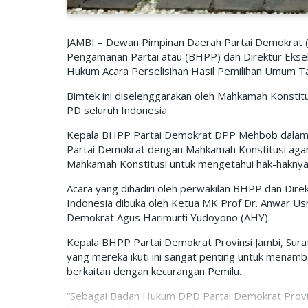
JAMBI – Dewan Pimpinan Daerah Partai Demokrat 
Pengamanan Partai atau (BHPP) dan Direktur Eksek
Hukum Acara Perselisihan Hasil Pemilihan Umum T
Bimtek ini diselenggarakan oleh Mahkamah Konstitu
PD seluruh Indonesia.
Kepala BHPP Partai Demokrat DPP Mehbob dalam 
Partai Demokrat dengan Mahkamah Konstitusi agar 
Mahkamah Konstitusi untuk mengetahui hak-haknya ji
Acara yang dihadiri oleh perwakilan BHPP dan Direk
Indonesia dibuka oleh Ketua MK Prof Dr. Anwar Us
Demokrat Agus Harimurti Yudoyono (AHY).
Kepala BHPP Partai Demokrat Provinsi Jambi, Su
yang mereka ikuti ini sangat penting untuk men
berkaitan dengan kecurangan Pemilu.
“Sebagai Badan Hukum DPD Partai Demokrat Provin