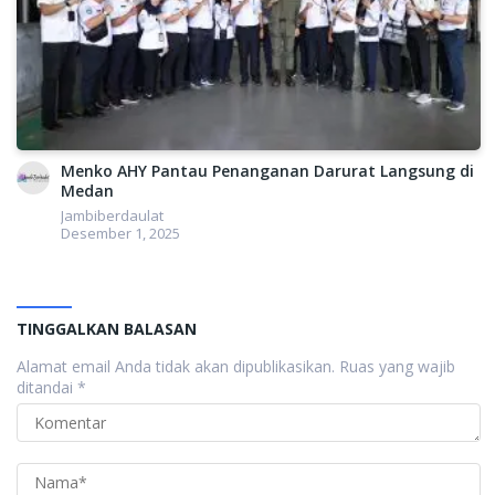
Menko AHY Pantau Penanganan Darurat Langsung di
Medan
Jambiberdaulat
Desember 1, 2025
TINGGALKAN BALASAN
Alamat email Anda tidak akan dipublikasikan.
Ruas yang wajib
ditandai
*