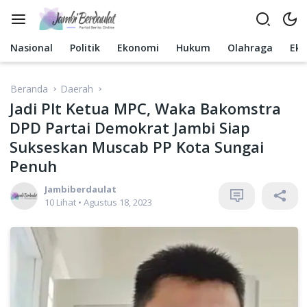
Langsung
ke
konten
Nasional
Politik
Ekonomi
Hukum
Olahraga
Ek
Beranda
Daerah
Jadi Plt Ketua MPC, Waka Bakomstra
DPD Partai Demokrat Jambi Siap
Sukseskan Muscab PP Kota Sungai
Penuh
Jambiberdaulat
10 Lihat
•
Agustus 18, 2023