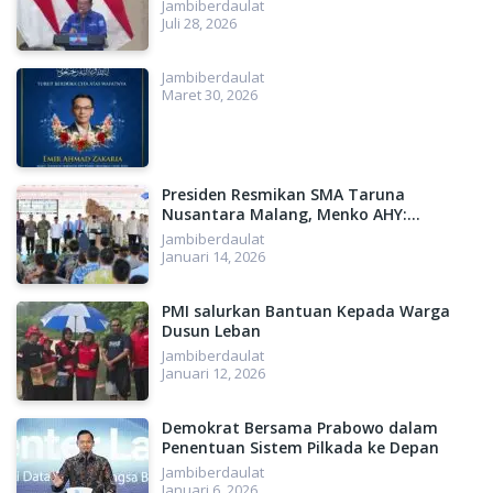
Besar untuk Indonesia
Jambiberdaulat
Juli 28, 2026
Jambiberdaulat
Maret 30, 2026
Presiden Resmikan SMA Taruna
Nusantara Malang, Menko AHY:
Menyiapkan SDM Unggul, Menuju
Jambiberdaulat
Indonesia Emas 2045
Januari 14, 2026
PMI salurkan Bantuan Kepada Warga
Dusun Leban
Jambiberdaulat
Januari 12, 2026
Demokrat Bersama Prabowo dalam
Penentuan Sistem Pilkada ke Depan
Jambiberdaulat
Januari 6, 2026