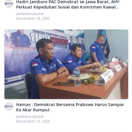
ini? Mengapa Jokowi seolah lebih condong ke Prabowo
Hadiri Jambore PAC Demokrat se-Jawa Barat, AHY:
Subianto?,” sambungnya.
Perkuat Kepedulian Sosial dan Komitmen Kawal
Pemerintahan
Jambiberdaulat
Bandot mengatakan untuk semakin mempererat dan
Desember 18, 2025
menggerakkan mesin politik KPP, pengumuman cawapres
menjadi krusial.
“Konsolidasi dukungan akan lebih mudah dilakukan dan partai
dapat bekerja maksimal untuk pemenangan,” tutupnya.(adm)
Hamas : Demokrat Bersama Prabowo Harus Sampai
Ke Akar Rumput
Jambiberdaulat
November 12, 2025