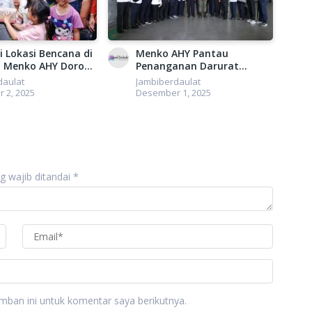
i Lokasi Bencana di
Menko AHY Pantau
 Menko AHY Dorong
Penanganan Darurat
tan Pemulihan
Langsung di Medan
daulat
Jambiberdaulat
uktur Konektivitas
 2, 2025
Desember 1, 2025
g wajib ditandai
*
mban ini untuk komentar saya berikutnya.