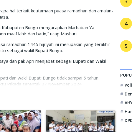
3
apa hal terkait keutamaan puasa ramadhan dan amalan-
uasa.
4
ah Kabupaten Bungo mengucapkan Marhaban Ya
on maaf lahir dan batin,” ucap Mashuri.
sa ramadhan 1445 hijriyah ini merupakan yang terakhir
5
anto sebagai wakil Bupati Bungo.
a saya dan pak Apri menjabat sebagai Bupati dan Wakil
POPU
ati dan wakil Bupati Bungo tidak sampai 5 tahun,
waktu Pilkada serentak 27 November 2024.
Pol
De
, maka untuk periode kedua ini masa kami hanya sampai
 daerah serentak pada tahun ini,” tutup Mashuri.(adm)
AH
Ha
DPD