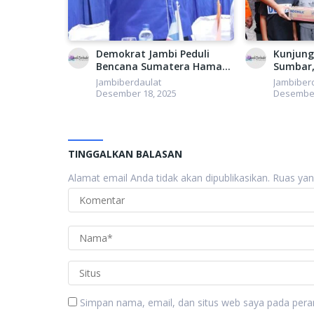
Demokrat Jambi Peduli
Kunjung
Bencana Sumatera Hamas :
Sumbar,
Seluruh DPC Harus Bergerak
Percepa
Jambiberdaulat
Jambiber
Kumpulkan Donasi
Infrastr
Desember 18, 2025
Desember
TINGGALKAN BALASAN
Alamat email Anda tidak akan dipublikasikan.
Ruas yan
Simpan nama, email, dan situs web saya pada pera