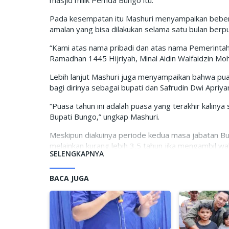
Pada kesempatan itu Mashuri menyampaikan beber
amalan yang bisa dilakukan selama satu bulan berp
“Kami atas nama pribadi dan atas nama Pemerint
Ramadhan 1445 Hijriyah, Minal Aidin Walfaidzin Moh
Lebih lanjut Mashuri juga menyampaikan bahwa pua
bagi dirinya sebagai bupati dan Safrudin Dwi Apriy
“Puasa tahun ini adalah puasa yang terakhir kaliny
Bupati Bungo,” ungkap Mashuri.
Meskipun diakuinya periode kedua masa jabatan Bup
melainkan kurang lebih 3,5 tahun jika mengambil 
SELENGKAPNYA
“Dikarenakan sesuai dengan undang-undang terbaru
3 tahun lebih, dikarenakan adanya pemilihan kepala
BACA JUGA