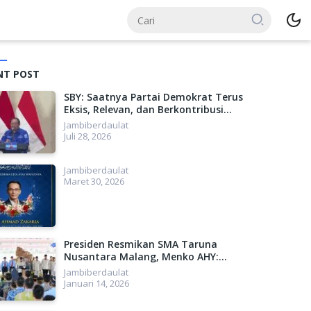
NT POST
SBY: Saatnya Partai Demokrat Terus
Eksis, Relevan, dan Berkontribusi
Lebih Besar untuk Indonesia
Jambiberdaulat
Juli 28, 2026
Jambiberdaulat
Maret 30, 2026
Presiden Resmikan SMA Taruna
Nusantara Malang, Menko AHY:
Menyiapkan SDM Unggul, Menuju
Jambiberdaulat
Indonesia Emas 2045
Januari 14, 2026