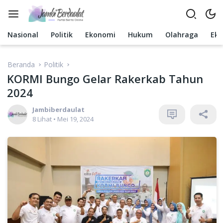
Langsung
ke
konten
Nasional
Politik
Ekonomi
Hukum
Olahraga
Ek
Beranda
Politik
KORMI Bungo Gelar Rakerkab Tahun
2024
Jambiberdaulat
8 Lihat
•
Mei 19, 2024