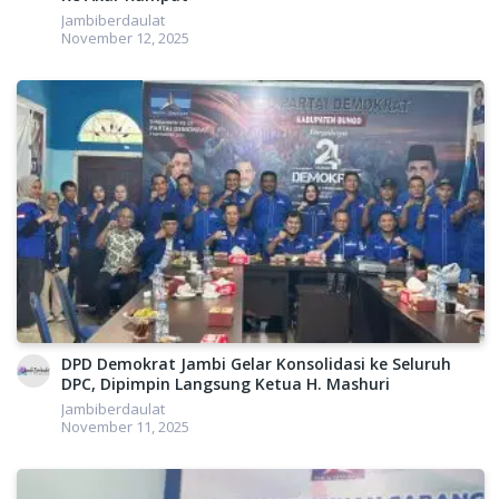
Jambiberdaulat
“Kita akan melakukan persiapan sebaik mungkin. Baik dengan
November 12, 2025
cara mencari atlet baru maupun dengan cara membina atlet
kita yang ada agar dalam ajang Forprov Jambi nanti kita bisa
mendapatkan hasil maksimal. Jadi harus kita persiapkan
dengan baik,” tutup Martunis.
Sementara itu Kadis Porapar yang diwakilkan oleh Sekdis,
Oktarizal dalam sambutan mengatakan bahwa Pemda Bungo
melalui Dinas Porapar sangat mendukung kegiatan
memajukan olahraga masyarakat oleh KORMI Bungo.
“KORMI bagi penting dalam berbangsa dan bernegara dalam
bidang olahraga masyarakat. Semoga Rakerkab hari ini bisa
menelorkan hasil yang baik untuk kesehatan masyarakat kita.
Pemda Bungo mendorong agar KORMI Bungo dapat eksis di
kabupaten Bungo, provinsi hingga Nasional dalam event-
DPD Demokrat Jambi Gelar Konsolidasi ke Seluruh
DPC, Dipimpin Langsung Ketua H. Mashuri
event yang diikuti,” tandasnya.
Jambiberdaulat
Hadir dalam kegiatan tersebut perwakilan dari KORMI
November 11, 2025
Provinsi Jambi, pengurus KONI Bungo, pihak Dinas Porapar
dan para pengurus Inorga.(adm)