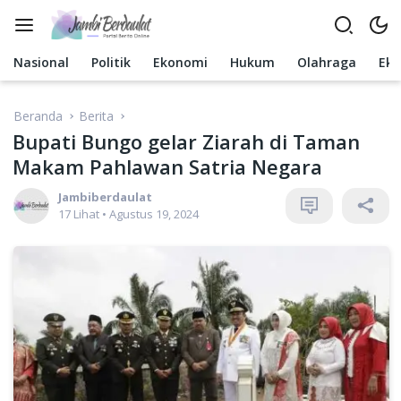
Langsung
ke
konten
Nasional
Politik
Ekonomi
Hukum
Olahraga
Ek
Beranda
Berita
Bupati Bungo gelar Ziarah di Taman
Makam Pahlawan Satria Negara
Jambiberdaulat
17 Lihat
•
Agustus 19, 2024