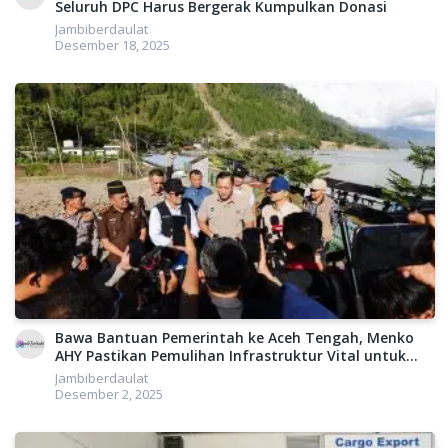
Seluruh DPC Harus Bergerak Kumpulkan Donasi
Jambiberdaulat
Desember 18, 2025
Bawa Bantuan Pemerintah ke Aceh Tengah, Menko
AHY Pastikan Pemulihan Infrastruktur Vital untuk
Warga Terdampak
Jambiberdaulat
Desember 2, 2025