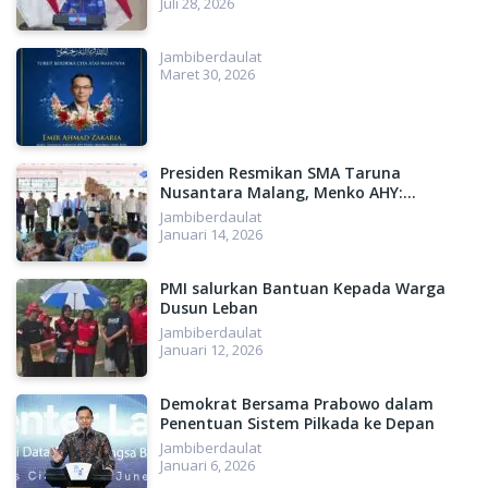
Juli 28, 2026
Jambiberdaulat
Maret 30, 2026
Presiden Resmikan SMA Taruna
Nusantara Malang, Menko AHY:
Menyiapkan SDM Unggul, Menuju
Jambiberdaulat
Indonesia Emas 2045
Januari 14, 2026
PMI salurkan Bantuan Kepada Warga
Dusun Leban
Jambiberdaulat
Januari 12, 2026
Demokrat Bersama Prabowo dalam
Penentuan Sistem Pilkada ke Depan
Jambiberdaulat
Januari 6, 2026