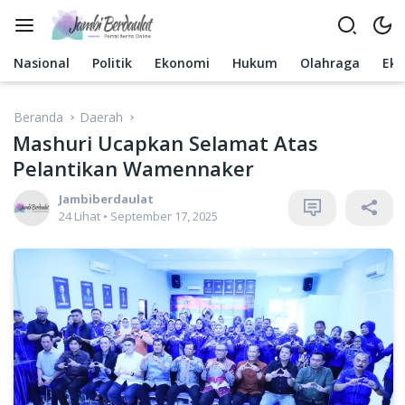
Langsung
ke
konten
Nasional
Politik
Ekonomi
Hukum
Olahraga
Ek
Beranda
Daerah
Mashuri Ucapkan Selamat Atas
Pelantikan Wamennaker
Jambiberdaulat
24 Lihat
•
September 17, 2025