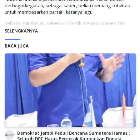
berbagai kegiatan, sebagai kader, beliau memang totalitas
untuk membesarkan partai”, katanya lagi.
Sebagai gambaran, sebelum dilantik menjadi wamen tadi
siang. Mantan wakil kepala badan Halal itu juga politisi partai
SELENGKAPNYA
demokrat yang menjabat sebagai wasekjend DPP demokrat.
BACA JUGA
“Semoga bang Feri amanah dan bisa membawa kemajuan
bagi indonesia dibidang ketenagakerjaan, salah satu putra
Jambi terbaik yang saat ini berkiprah dipemerintahan
presiden Prabowo”, jelasnya lagi. (***)
Hamas
Demokrat Jambi Peduli Bencana Sumatera Hamas :
Seluruh DPC Harus Bergerak Kumpulkan Donasi